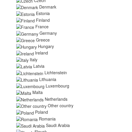
Czech
Denmark
Estonia
Finland
France
Germany
Greece
Hungary
Ireland
Italy
Latvia
Lichtenstein
Lithuania
Luxembourg
Malta
Netherlands
Other country
Poland
Romania
Saudi Arabia
Slovak