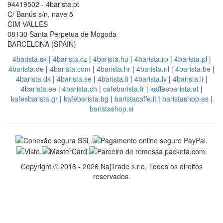
94419502 - 4barista.pt
C/ Banús s/n, nave 5
CIM VALLES
08130 Santa Perpetua de Mogoda
BARCELONA (SPAIN)
4barista.sk
|
4barista.cz
|
4barista.hu
|
4barista.ro
|
4barista.pl
|
4barista.de
|
4barista.com
|
4barista.hr
|
4barista.nl
|
4barista.be
|
4barista.dk
|
4barista.se
|
4barista.fi
|
4barista.lv
|
4barista.lt
|
4barista.ee
|
4barista.ch
|
cafebarista.fr
|
kaffeebarista.at
|
kafesbarista.gr
|
kafebarista.bg
|
baristacaffe.it
|
baristashop.es
|
baristashop.si
Copyright © 2016 - 2026 NajTrade s.r.o. Todos os direitos
reservados.