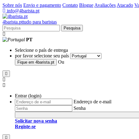
Sobre nós
Envio e pagamento
Contato
Blogue
Avaliações
Atacado
Va
info@4barista.pt
4
barista
.pt
tudo para baristas
Pesquisa
PT
Selecione o país de entrega
por favor selecione seu país
Ou
Fique em
4barista.pt
Entrar (login)
Endereço de e-mail
Senha
Solicitar nova senha
Registe-se