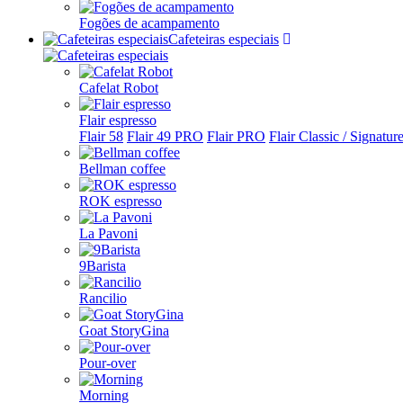
Fogões de acampamento
Cafeteiras especiais
Cafelat Robot
Flair espresso
Flair 58
Flair 49 PRO
Flair PRO
Flair Classic / Signatur
Bellman coffee
ROK espresso
La Pavoni
9Barista
Rancilio
Goat StoryGina
Pour-over
Morning