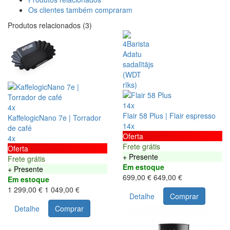
Os clientes também compraram
Produtos relacionados (3)
14x
4x
Flair 58 Plus | Flair espresso
KaffelogicNano 7e | Torrador
14x
de café
Oferta
4x
Frete grátis
Oferta
+ Presente
Frete grátis
Em estoque
+ Presente
699,00 €
649,00 €
Em estoque
1 299,00 €
1 049,00 €
Detalhe
Comprar
Detalhe
Comprar