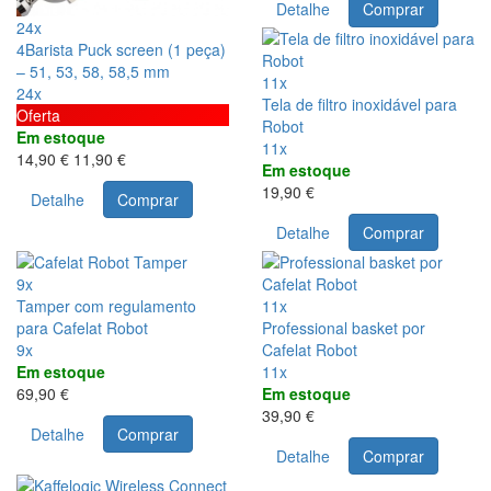
Detalhe
Comprar
24x
4Barista Puck screen (1 peça)
– 51, 53, 58, 58,5 mm
11x
24x
Tela de filtro inoxidável para
Oferta
Robot
Em estoque
11x
14,90 €
11,90 €
Em estoque
19,90 €
Detalhe
Comprar
Detalhe
Comprar
9x
Tamper com regulamento
11x
para Cafelat Robot
Professional basket por
9x
Cafelat Robot
Em estoque
11x
69,90 €
Em estoque
39,90 €
Detalhe
Comprar
Detalhe
Comprar