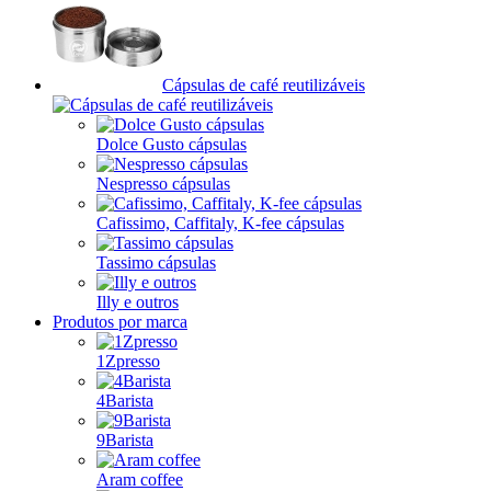
Cápsulas de café reutilizáveis
Dolce Gusto cápsulas
Nespresso cápsulas
Cafissimo, Caffitaly, K-fee cápsulas
Tassimo cápsulas
Illy e outros
Produtos por marca
1Zpresso
4Barista
9Barista
Aram coffee