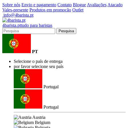
Sobre nós
Envio e pagamento
Contato
Blogue
Avaliações
Atacado
Vales-presente
Produtos em promoção
Outlet
info@4barista.pt
4
barista
.pt
tudo para baristas
Pesquisa
PT
Selecione o país de entrega
por favor selecione seu país
Portugal
Portugal
Austria
Belgium
Bulgaria