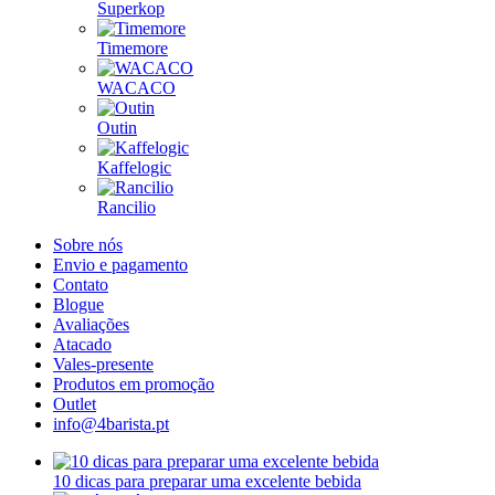
Superkop
Timemore
WACACO
Outin
Kaffelogic
Rancilio
Sobre nós
Envio e pagamento
Contato
Blogue
Avaliações
Atacado
Vales-presente
Produtos em promoção
Outlet
info@4barista.pt
10 dicas para preparar uma excelente bebida