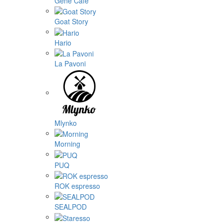
Gene Café
Goat Story
Hario
La Pavoni
Mlynko
Morning
PUQ
ROK espresso
SEALPOD