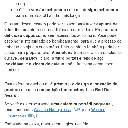
460g
a última
versão melhorada
com um
design melhorado
para uma vida útil ainda mais longa
O pistão desconectado pode ser usado para fazer
espuma de
leite
diretamente no copo adicionado (ver vídeo). Prepare
um
delicioso cappuccino
sem acessórios adicionais. Você pode
escolher a intensidade do bombeamento, para que a pressão de
trabalho esteja em suas mãos. Esta cafeteira também pode ser
usada para preparar chá.
A cafeteira
Staresso é feita de plástico
durável,
sem BPA
, claro,
o
filtro
portátil é feito de aço
inoxidável
e
a
xícara de café
também funciona como copo
medidor.
Esta cafeteira ganhou
o 1º prêmio
por
design e inovação de
produto
em uma
competição internacional
–
o Red Dot
Award
.
Se você está procurando
uma cafeteira portátil pequena
,
recomendamos
Wacaco Nanopresso
(336g)
ou
Wacaco
minipresso
(360g)
Embalado na caixa, manual em inglês incluído.