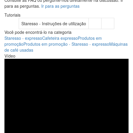
Consulte as FAQ ou pergunte-nos diretamente na discussão. Ir
para as perguntas.
Ir para as perguntas
Tutoriais
Staresso - Instruções de utilização
Você pode encontrá-lo na categoria
Staresso - expresso
Cafeteira expresso
Produtos em
promoção
Produtos em promoção - Staresso - expresso
Máquinas
de café usadas
Vídeo