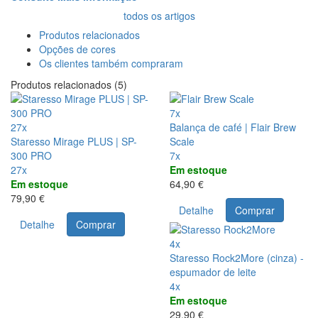
todos os artigos
Produtos relacionados
Opções de cores
Os clientes também compraram
Produtos relacionados (5)
7x
27x
Balança de café | Flair Brew
Staresso Mirage PLUS | SP-
Scale
300 PRO
7x
27x
Em estoque
Em estoque
64,90 €
79,90 €
Detalhe
Comprar
Detalhe
Comprar
4x
Staresso Rock2More (cinza) -
espumador de leite
4x
Em estoque
29,90 €