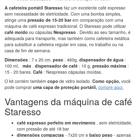
A cafeteira portátil Staresso
faz um excelente café expresso
sem necessidade de eletricidade. Com uma bomba simples,
atinge uma
pressão de 15-20 bar
em comparação com uma
máquina de café expresso tradicional. O Staresso pode utilizar
café moído
ou cápsulas
Nespresso
. Devido ao seu tamanho, é
adequada para transporte, mas também como cafeteira estática
para substituir a cafeteira regular em casa, no trabalho ou na
casa de fim de semana.
Dimensões
: 7 x 20 cm,
peso
: 460g,
dispensador de água
:
100 ml,
máx
.
dispensador de café
: 10 g,
pressão máxima
:
15 - 20 bares.
Café
: Nespresso cápsulas moídas.
O kit contém também
copo
de vidro isolado.
Como opção,
você
pode comprar
uma capa de proteção portátil,
compre aqui.
Vantagens da máquina de café
Staresso
café expresso perfeito em movimento
, sem eletricidade,
com pressão de até 18 bar
dimensões compactas
- 7x20 cm e
baixo peso
- apenas