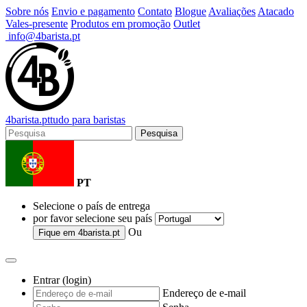
Sobre nós
Envio e pagamento
Contato
Blogue
Avaliações
Atacado
Vales-presente
Produtos em promoção
Outlet
info@4barista.pt
4
barista
.pt
tudo para baristas
Pesquisa
PT
Selecione o país de entrega
por favor selecione seu país
Ou
Fique em
4barista.pt
Entrar (login)
Endereço de e-mail