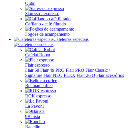
Outin
Staresso - expresso
Cafflano - café filtrado
Fogões de acampamento
Cafeteiras especiais
Cafelat Robot
Flair espresso
Flair 58
Flair 49 PRO
Flair PRO
Flair Classic /
Signature
Flair NEO FLEX
Flair 2GO
Flair acessórios
Bellman coffee
ROK espresso
La Pavoni
9Barista
Rancilio