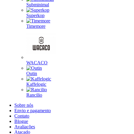
Subminimal
Superkop
Timemore
WACACO
Outin
Kaffelogic
Rancilio
Sobre nós
Envio e pagamento
Contato
Blogue
Avaliações
Atacado