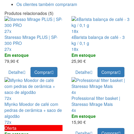
Os clientes também compraram
Produtos relacionados (5)
27x
18x
Staresso Mirage PLUS | SP-
4Barista balança de café - 3
300 PRO
kg / 0,1 g
27x
18x
Em estoque
Em estoque
79,90 €
25,90 €
Detalhe
Comprar
Detalhe
Comprar
4x
72x
Professional filter basket |
Mlynko Moedor de café com
Staresso Mirage Mais
pedras de cerâmica + saco de
4x
algodão
Em estoque
72x
15,90 €
Oferta
Detalhe
Comprar
Em estoque