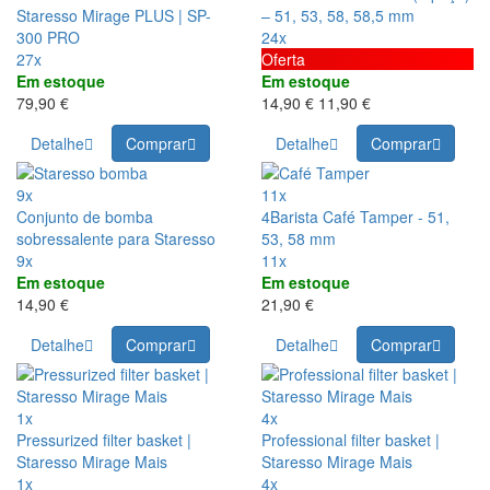
Staresso Mirage PLUS | SP-
– 51, 53, 58, 58,5 mm
300 PRO
24x
27x
Oferta
Em estoque
Em estoque
79,90 €
14,90 €
11,90 €
Detalhe
Comprar
Detalhe
Comprar
9x
11x
Conjunto de bomba
4Barista Café Tamper - 51,
sobressalente para Staresso
53, 58 mm
9x
11x
Em estoque
Em estoque
14,90 €
21,90 €
Detalhe
Comprar
Detalhe
Comprar
1x
4x
Pressurized filter basket |
Professional filter basket |
Staresso Mirage Mais
Staresso Mirage Mais
1x
4x