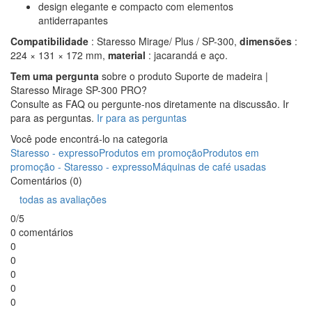
design elegante e compacto com elementos
antiderrapantes
Compatibilidade
: Staresso Mirage/ Plus / SP-300,
dimensões
:
224 × 131 × 172 mm,
material
: jacarandá e aço.
Tem uma pergunta
sobre o produto Suporte de madeira |
Staresso Mirage SP-300 PRO?
Consulte as FAQ ou pergunte-nos diretamente na discussão. Ir
para as perguntas.
Ir para as perguntas
Você pode encontrá-lo na categoria
Staresso - expresso
Produtos em promoção
Produtos em
promoção - Staresso - expresso
Máquinas de café usadas
Comentários (0)
todas as avaliações
0/5
0 comentários
0
0
0
0
0