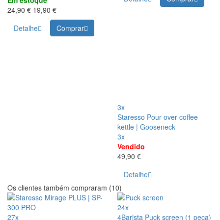
24,90 €
19,90 €
Detalhe
Comprar
3x
Staresso Pour over coffee
kettle | Gooseneck
3x
Vendido
49,90 €
Detalhe
Os clientes também compraram (10)
24x
27x
4Barista Puck screen (1 peça)