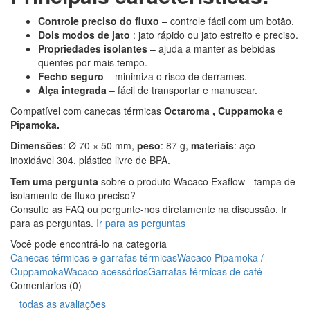
Controle preciso do fluxo
– controle fácil com um botão.
Dois modos de jato
: jato rápido ou jato estreito e preciso.
Propriedades isolantes
– ajuda a manter as bebidas
quentes por mais tempo.
Fecho seguro
– minimiza o risco de derrames.
Alça integrada
– fácil de transportar e manusear.
Compatível com canecas térmicas
Octaroma
,
Cuppamoka
e
Pipamoka.
Dimensões
: Ø 70 × 50 mm,
peso
: 87 g,
materiais
: aço
inoxidável 304, plástico livre de BPA.
Tem uma pergunta
sobre o produto Wacaco Exaflow - tampa de
isolamento de fluxo preciso?
Consulte as FAQ ou pergunte-nos diretamente na discussão. Ir
para as perguntas.
Ir para as perguntas
Você pode encontrá-lo na categoria
Canecas térmicas e garrafas térmicas
Wacaco Pipamoka /
Cuppamoka
Wacaco acessórios
Garrafas térmicas de café
Comentários (0)
todas as avaliações