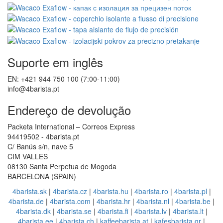
Suporte em inglês
EN: +421 944 750 100 (7:00-11:00)
info@4barista.pt
Endereço de devolução
Packeta International – Correos Express
94419502 - 4barista.pt
C/ Banús s/n, nave 5
CIM VALLES
08130 Santa Perpetua de Mogoda
BARCELONA (SPAIN)
4barista.sk
|
4barista.cz
|
4barista.hu
|
4barista.ro
|
4barista.pl
|
4barista.de
|
4barista.com
|
4barista.hr
|
4barista.nl
|
4barista.be
|
4barista.dk
|
4barista.se
|
4barista.fi
|
4barista.lv
|
4barista.lt
|
4barista.ee
|
4barista.ch
|
kaffeebarista.at
|
kafesbarista.gr
|