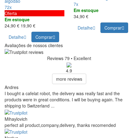
algodão
7x
72x
Em estoque
Oferta
34,90 €
Em estoque
24,90 €
19,90 €
Detalhe
Comprar
Detalhe
Comprar
Avaliações de nossos clientes
Reviews 79
• Excellent
4.9
more reviews
Andres
I bought a cafelat robot, the delivery was really fast and the
products were in great conditions. I will be buying again. The
shipping to Switzerland ...
Mihaylovich
perfect all product,company,delivery, thanks recomended
Nerijus