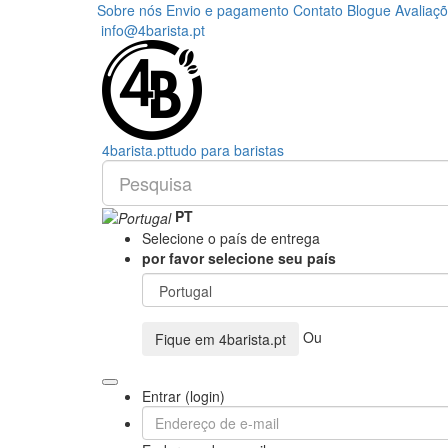
Sobre nós
Envio e pagamento
Contato
Blogue
Avaliaç
info@4barista.pt
4
barista
.pt
tudo para baristas
PT
Selecione o país de entrega
por favor selecione seu país
Ou
Fique em
4barista.pt
Entrar (login)