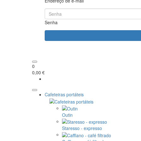
Endereço de e-mail
Senha
0
0,00 €
Cafeteiras portáteis
Outin
Staresso - expresso