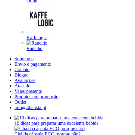
Outin
Kaffelogic
Rancilio
Sobre nós
Envio e pagamento
Contato
Blogue
Avaliações
Atacado
Vales-presente
Produtos em promoção
Outlet
info@4barista.pt
10 dicas para preparar uma excelente bebida
Chá da cápsula ECO, porque não?