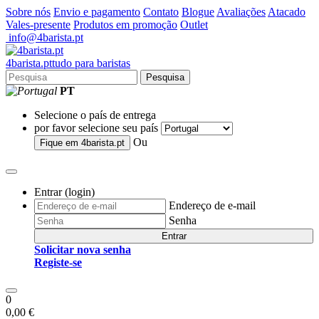
Sobre nós
Envio e pagamento
Contato
Blogue
Avaliações
Atacado
Vales-presente
Produtos em promoção
Outlet
info@4barista.pt
4
barista
.pt
tudo para baristas
Pesquisa
PT
Selecione o país de entrega
por favor selecione seu país
Ou
Fique em
4barista.pt
Entrar (login)
Endereço de e-mail
Senha
Entrar
Solicitar nova senha
Registe-se
0
0,00 €