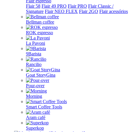
Flair espresso
Flair 58
Flair 49 PRO
Flair PRO
Flair Classic /
Signature
Flair NEO FLEX
Flair 2GO
Flair acessórios
Bellman coffee
ROK espresso
La Pavoni
9Barista
Rancilio
Goat StoryGina
Pour-over
Morning
Smart Coffee Tools
Aram café
Superkop