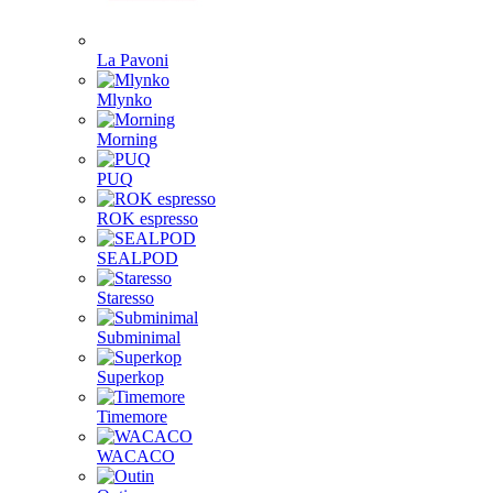
La Pavoni
Mlynko
Morning
PUQ
ROK espresso
SEALPOD
Staresso
Subminimal
Superkop
Timemore
WACACO