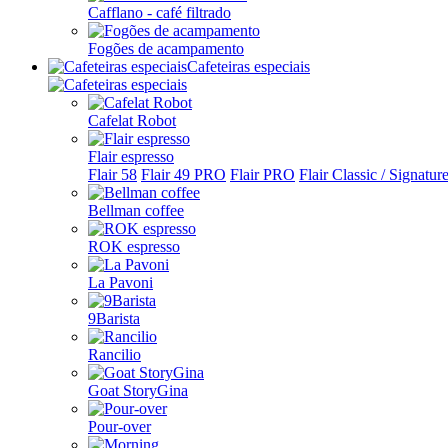
Cafflano - café filtrado
Fogões de acampamento
Cafeteiras especiais
Cafelat Robot
Flair espresso
Flair 58
Flair 49 PRO
Flair PRO
Flair Classic / Signatur
Bellman coffee
ROK espresso
La Pavoni
9Barista
Rancilio
Goat StoryGina
Pour-over