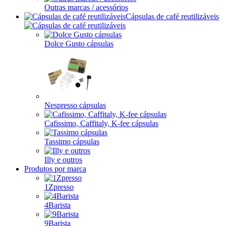
Outras marcas / acessórios
Cápsulas de café reutilizáveis
Dolce Gusto cápsulas
Nespresso cápsulas
Cafissimo, Caffitaly, K-fee cápsulas
Tassimo cápsulas
Illy e outros
Produtos por marca
1Zpresso
4Barista
9Barista