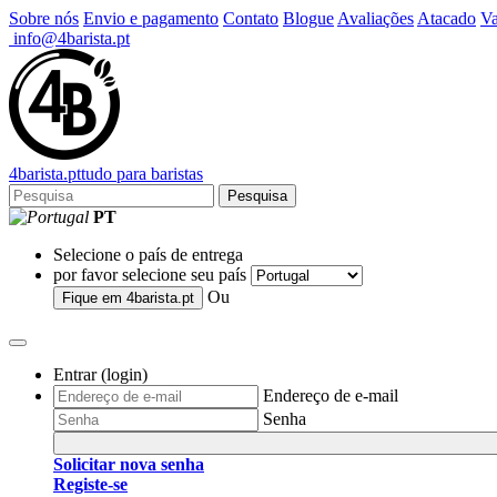
Sobre nós
Envio e pagamento
Contato
Blogue
Avaliações
Atacado
Va
info@4barista.pt
4
barista
.pt
tudo para baristas
Pesquisa
PT
Selecione o país de entrega
por favor selecione seu país
Ou
Fique em
4barista.pt
Entrar (login)
Endereço de e-mail
Senha
Solicitar nova senha
Registe-se