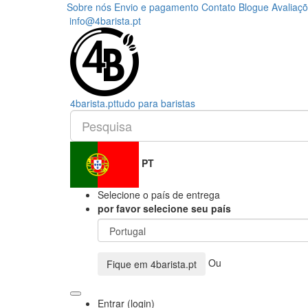
Sobre nós
Envio e pagamento
Contato
Blogue
Avaliaç
info@4barista.pt
4
barista
.pt
tudo para baristas
PT
Selecione o país de entrega
por favor selecione seu país
Ou
Fique em
4barista.pt
Entrar (login)