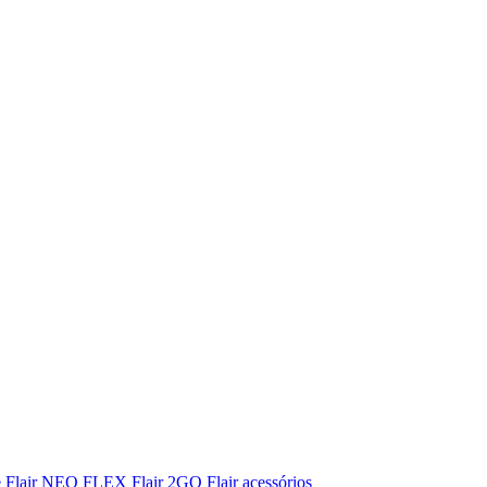
e
Flair NEO FLEX
Flair 2GO
Flair acessórios