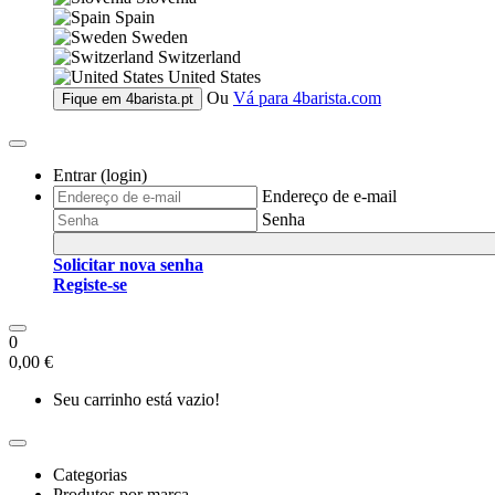
Spain
Sweden
Switzerland
United States
Ou
Vá para
4barista.com
Fique em
4barista.pt
Entrar (login)
Endereço de e-mail
Senha
Solicitar nova senha
Registe-se
0
0,00 €
Seu carrinho está vazio!
Categorias
Produtos por marca