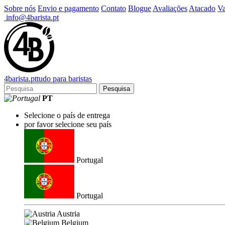
Sobre nós
Envio e pagamento
Contato
Blogue
Avaliações
Atacado
Va
info@4barista.pt
4
barista
.pt
tudo para baristas
Pesquisa
PT
Selecione o país de entrega
por favor selecione seu país
Portugal
Portugal
Austria
Belgium