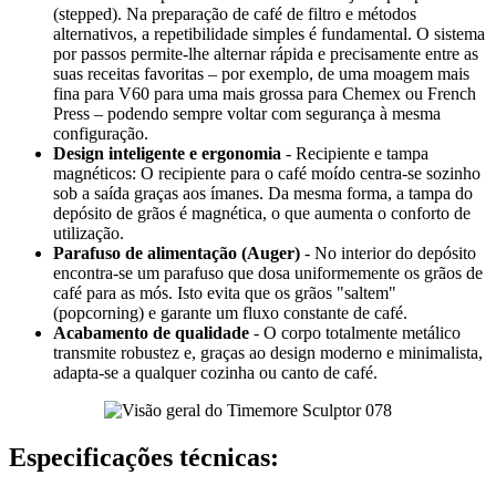
(stepped). Na preparação de café de filtro e métodos
alternativos, a repetibilidade simples é fundamental. O sistema
por passos permite-lhe alternar rápida e precisamente entre as
suas receitas favoritas – por exemplo, de uma moagem mais
fina para V60 para uma mais grossa para Chemex ou French
Press – podendo sempre voltar com segurança à mesma
configuração.
Design inteligente e ergonomia
- Recipiente e tampa
magnéticos: O recipiente para o café moído centra-se sozinho
sob a saída graças aos ímanes. Da mesma forma, a tampa do
depósito de grãos é magnética, o que aumenta o conforto de
utilização.
Parafuso de alimentação (Auger)
- No interior do depósito
encontra-se um parafuso que dosa uniformemente os grãos de
café para as mós. Isto evita que os grãos "saltem"
(popcorning) e garante um fluxo constante de café.
Acabamento de qualidade
- O corpo totalmente metálico
transmite robustez e, graças ao design moderno e minimalista,
adapta-se a qualquer cozinha ou canto de café.
Especificações técnicas: