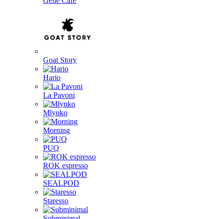
Gene Café
Goat Story
Hario
La Pavoni
Mlynko
Morning
PUQ
ROK espresso
SEALPOD
Staresso
Subminimal