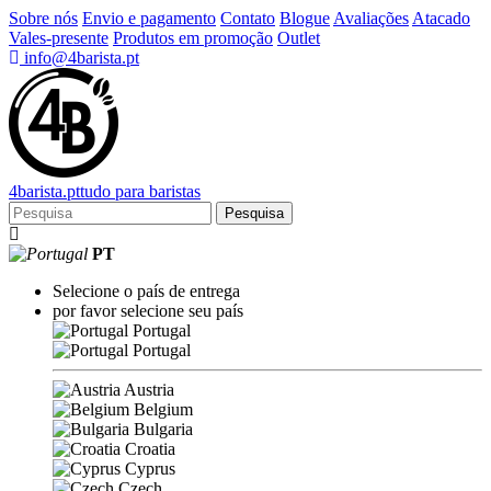
Sobre nós
Envio e pagamento
Contato
Blogue
Avaliações
Atacado
Vales-presente
Produtos em promoção
Outlet
info@4barista.pt
4
barista
.pt
tudo para baristas
Pesquisa
PT
Selecione o país de entrega
por favor selecione seu país
Portugal
Portugal
Austria
Belgium
Bulgaria
Croatia
Cyprus
Czech