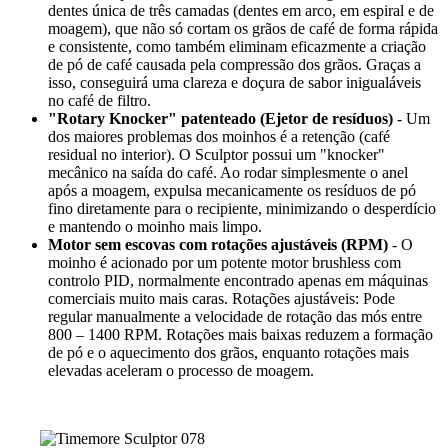
dentes única de três camadas (dentes em arco, em espiral e de
moagem), que não só cortam os grãos de café de forma rápida
e consistente, como também eliminam eficazmente a criação
de pó de café causada pela compressão dos grãos. Graças a
isso, conseguirá uma clareza e doçura de sabor inigualáveis
no café de filtro.
"Rotary Knocker" patenteado (Ejetor de resíduos)
- Um
dos maiores problemas dos moinhos é a retenção (café
residual no interior). O Sculptor possui um "knocker"
mecânico na saída do café. Ao rodar simplesmente o anel
após a moagem, expulsa mecanicamente os resíduos de pó
fino diretamente para o recipiente, minimizando o desperdício
e mantendo o moinho mais limpo.
Motor sem escovas com rotações ajustáveis (RPM)
- O
moinho é acionado por um potente motor brushless com
controlo PID, normalmente encontrado apenas em máquinas
comerciais muito mais caras. Rotações ajustáveis: Pode
regular manualmente a velocidade de rotação das mós entre
800 – 1400 RPM. Rotações mais baixas reduzem a formação
de pó e o aquecimento dos grãos, enquanto rotações mais
elevadas aceleram o processo de moagem.