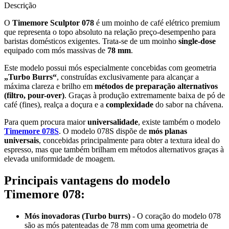
Descrição
O
Timemore Sculptor 078
é um moinho de café elétrico premium
que representa o topo absoluto na relação preço-desempenho para
baristas domésticos exigentes. Trata-se de um moinho
single-dose
equipado com mós massivas de
78 mm
.
Este modelo possui mós especialmente concebidas com geometria
„Turbo Burrs“
, construídas exclusivamente para alcançar a
máxima clareza e brilho em
métodos de preparação alternativos
(filtro, pour-over)
. Graças à produção extremamente baixa de pó de
café (fines), realça a doçura e a
complexidade
do sabor na chávena.
Para quem procura maior
universalidade
, existe também o modelo
Timemore 078S
. O modelo 078S dispõe de
mós planas
universais
, concebidas principalmente para obter a textura ideal do
espresso, mas que também brilham em métodos alternativos graças à
elevada uniformidade de moagem.
Principais vantagens do modelo
Timemore 078:
Mós inovadoras (Turbo burrs)
- O coração do modelo 078
são as mós patenteadas de 78 mm com uma geometria de