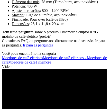
Diâmetro das mós
: 78 mm (Turbo burrs, aço inoxidável)
Potência
: 400 W
Ajuste de rotações
: 800 – 1400 RPM
Material
: Liga de alumínio, aço inoxidável
Finalidade
: Pour-over (café de filtro)
Dimensões
: 26,1 x 11,8 x 29,4 cm
Tem uma pergunta
sobre o produto Timemore Sculptor 078 -
moinho de café elétrico (preto)?
Consulte as FAQ ou pergunte-nos diretamente na discussão. Ir para
as perguntas.
Ir para as perguntas
Você pode encontrá-lo na categoria
Moedores de café elétricos
Moedores de café elétricos - Moedores de
café
Moedores de café
Timemore
Vídeo