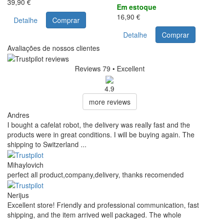
39,90 €
Em estoque
16,90 €
Detalhe
Comprar
Detalhe
Comprar
Avaliações de nossos clientes
Reviews 79
• Excellent
4.9
more reviews
Andres
I bought a cafelat robot, the delivery was really fast and the
products were in great conditions. I will be buying again. The
shipping to Switzerland ...
Mihaylovich
perfect all product,company,delivery, thanks recomended
Nerijus
Excellent store! Friendly and professional communication, fast
shipping, and the item arrived well packaged. The whole