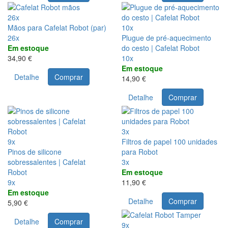
26x
Mãos para Cafelat Robot (par)
10x
26x
Plugue de pré-aquecimento
Em estoque
do cesto | Cafelat Robot
34,90 €
10x
Em estoque
Detalhe
Comprar
14,90 €
Detalhe
Comprar
3x
9x
Filtros de papel 100 unidades
Pinos de silicone
para Robot
sobressalentes | Cafelat
3x
Robot
Em estoque
9x
11,90 €
Em estoque
Detalhe
Comprar
5,90 €
Detalhe
Comprar
9x