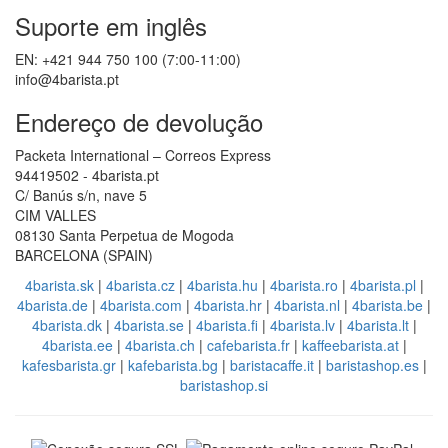
Suporte em inglês
EN: +421 944 750 100 (7:00-11:00)
info@4barista.pt
Endereço de devolução
Packeta International – Correos Express
94419502 - 4barista.pt
C/ Banús s/n, nave 5
CIM VALLES
08130 Santa Perpetua de Mogoda
BARCELONA (SPAIN)
4barista.sk
|
4barista.cz
|
4barista.hu
|
4barista.ro
|
4barista.pl
|
4barista.de
|
4barista.com
|
4barista.hr
|
4barista.nl
|
4barista.be
|
4barista.dk
|
4barista.se
|
4barista.fi
|
4barista.lv
|
4barista.lt
|
4barista.ee
|
4barista.ch
|
cafebarista.fr
|
kaffeebarista.at
|
kafesbarista.gr
|
kafebarista.bg
|
baristacaffe.it
|
baristashop.es
|
baristashop.si